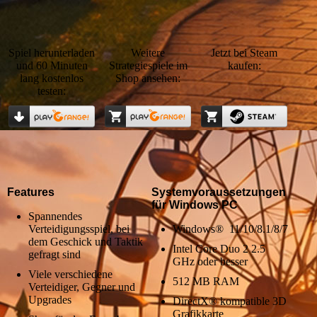
Spiel herunterladen
Weitere
Jetzt bei Steam
und 60 Minuten
Strategiespiele im
kaufen:
lang kostenlos
Shop ansehen:
testen:
Features
Systemvoraussetzungen
für Windows PC
Spannendes
Verteidigungsspiel, bei
Windows® 11/10/8.1/8/7
dem Geschick und Taktik
Intel Core Duo 2 2.5
gefragt sind
GHz oder besser
Viele verschiedene
512 MB RAM
Verteidiger, Gegner und
Upgrades
DirectX® kompatible 3D
Grafikkarte