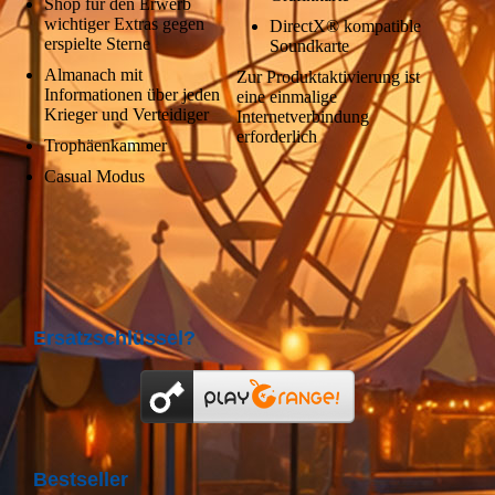
Shop für den Erwerb
wichtiger Extras gegen
DirectX® kompatible
erspielte Sterne
Soundkarte
Almanach mit
Zur Produktaktivierung ist
Informationen über jeden
eine einmalige
Krieger und Verteidiger
Internetverbindung
erforderlich
Trophäenkammer
Casual Modus
Ersatzschlüssel?
Bestseller