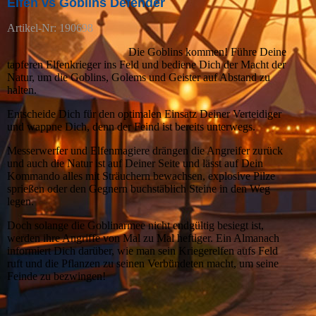
Elfen vs Goblins Defender
Artikel-Nr: 190698
Die Goblins kommen! Führe Deine
tapferen Elfenkrieger ins Feld und bediene Dich der Macht der
Natur, um die Goblins, Golems und Geister auf Abstand zu
halten.
Entscheide Dich für den optimalen Einsatz Deiner Verteidiger
und wappne Dich, denn der Feind ist bereits unterwegs.
Messerwerfer und Elfenmagiere drängen die Angreifer zurück
und auch die Natur ist auf Deiner Seite und lässt auf Dein
Kommando alles mit Sträuchern bewachsen, explosive Pilze
sprießen oder den Gegnern buchstäblich Steine in den Weg
legen.
Doch solange die Goblinarmee nicht endgültig besiegt ist,
werden ihre Angriffe von Mal zu Mal heftiger. Ein Almanach
informiert Dich darüber, wie man sein Kriegerelfen aufs Feld
ruft und die Pflanzen zu seinen Verbündeten macht, um seine
Feinde zu bezwingen!