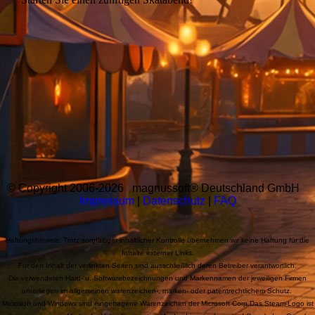
Play Orange Games, Gelegenheitsspiele, Casualspiele, Casual Games,
Wimmelbildspiele PC Download, Casual Gaming, Cozy games, Relaxing games
© Copyright 2006-2026 magnussoft® Deutschland GmbH
Impressum
|
Datenschutz
|
FAQ
Haftungshinweis: Trotz sorgfältiger inhaltlicher Kontrolle übernehmen wir keine Haftung für die
Inhalte externer Links.
Für den Inhalt der verlinkten Seiten sind ausschließlich deren Betreiber verantwortlich.
Die verwendeten Hard- u. Softwarebezeichnungen und Markennamen der jeweiligen Firmen
unterliegen im allgemeinen warenzeichen-, marken- oder patentrechtlichem Schutz.
Microsoft und Windows sind eingetragene Warenzeichen der Microsoft Corp.Das Steam-Logo ist