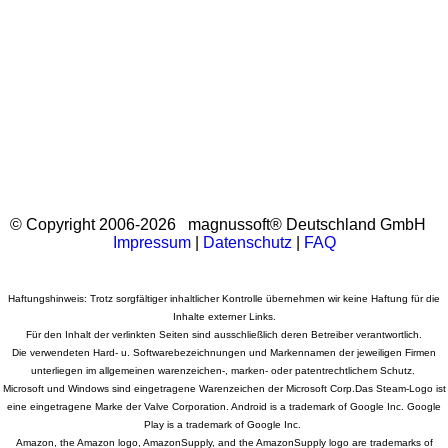
Play Orange Games, Gelegenheitsspiele, Casualspiele, Casual Games,
Wimmelbildspiele PC Download, Casual Gaming, Cozy games, Relaxing games
© Copyright 2006-2026 magnussoft® Deutschland GmbH
Impressum
|
Datenschutz
|
FAQ
Haftungshinweis: Trotz sorgfältiger inhaltlicher Kontrolle übernehmen wir keine Haftung für die
Inhalte externer Links.
Für den Inhalt der verlinkten Seiten sind ausschließlich deren Betreiber verantwortlich.
Die verwendeten Hard- u. Softwarebezeichnungen und Markennamen der jeweiligen Firmen
unterliegen im allgemeinen warenzeichen-, marken- oder patentrechtlichem Schutz.
Microsoft und Windows sind eingetragene Warenzeichen der Microsoft Corp.Das Steam-Logo ist
eine eingetragene Marke der Valve Corporation. Android is a trademark of Google Inc. Google
Play is a trademark of Google Inc.
Amazon, the Amazon logo, AmazonSupply, and the AmazonSupply logo are trademarks of