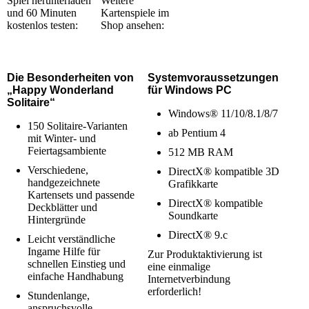
Spiel herunterladen
Weitere
und 60 Minuten
Kartenspiele im
kostenlos testen:
Shop ansehen:
Die Besonderheiten von
Systemvoraussetzungen
„Happy Wonderland
für Windows PC
Solitaire“
Windows® 11/10/8.1/8/7
150 Solitaire-Varianten
ab Pentium 4
mit Winter- und
Feiertagsambiente
512 MB RAM
Verschiedene,
DirectX® kompatible 3D
handgezeichnete
Grafikkarte
Kartensets und passende
DirectX® kompatible
Deckblätter und
Soundkarte
Hintergründe
DirectX® 9.c
Leicht verständliche
Ingame Hilfe für
Zur Produktaktivierung ist
schnellen Einstieg und
eine einmalige
einfache Handhabung
Internetverbindung
erforderlich!
Stundenlange,
anspruchsvolle