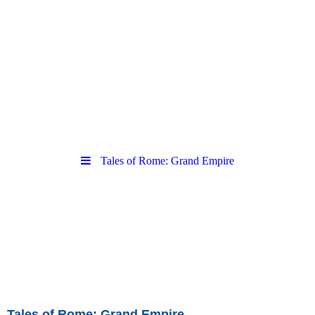
Ihr Zuhause für Gelegenheitsspiele.
Tales of Rome: Grand Empire
Tales of Rome: Grand Empire