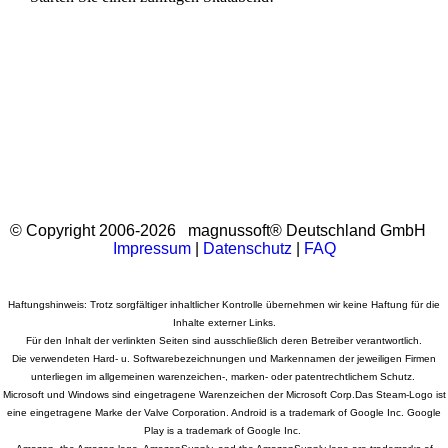
Play Orange Games, Gelegenheitsspiele, Casualspiele, Casual Games,
Wimmelbildspiele PC Download, Casual Gaming, Cozy games, Relaxing games
© Copyright 2006-2026 magnussoft® Deutschland GmbH
Impressum
|
Datenschutz
|
FAQ
Haftungshinweis: Trotz sorgfältiger inhaltlicher Kontrolle übernehmen wir keine Haftung für die
Inhalte externer Links.
Für den Inhalt der verlinkten Seiten sind ausschließlich deren Betreiber verantwortlich.
Die verwendeten Hard- u. Softwarebezeichnungen und Markennamen der jeweiligen Firmen
unterliegen im allgemeinen warenzeichen-, marken- oder patentrechtlichem Schutz.
Microsoft und Windows sind eingetragene Warenzeichen der Microsoft Corp.Das Steam-Logo ist
eine eingetragene Marke der Valve Corporation. Android is a trademark of Google Inc. Google
Play is a trademark of Google Inc.